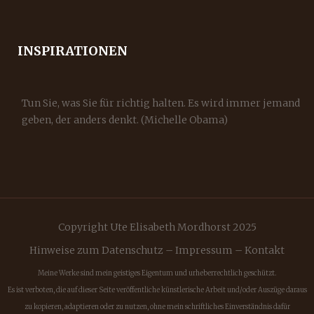
INSPIRATIONEN
Tun Sie, was Sie für richtig halten. Es wird immer jemand
geben, der anders denkt. (Michelle Obama)
Copyright Ute Elisabeth Mordhorst 2025
Hinweise zum Datenschutz
–
Impressum
–
Kontakt
Meine Werke sind mein geistiges Eigentum und urheberrechtlich geschützt.
Es ist verboten, die auf dieser Seite veröffentliche künstlerische Arbeit und/oder Auszüge daraus
zu kopieren, adaptieren oder zu nutzen, ohne mein schriftliches Einverständnis dafür