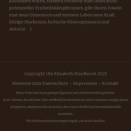
Köchinnen waren, sondern vielmehr eine Generation
potenzieller Freiheitskämpferinnen, gibt ihrem Dasein
eine neue Dimension und meinem Leben neue Kraft.
(Midge Mackenzie, britische Filmregisseurin und
Autorin )
Copyright Ute Elisabeth Mordhorst 2025
Hinweise zum Datenschutz
–
Impressum
–
Kontakt
Meine Werke sind mein geistiges Eigentum und urheberrechtlich geschützt.
Es ist verboten, die auf dieser Seite veröffentliche künstlerische Arbeit und/oder Auszüge daraus
zu kopieren, adaptieren oder zu nutzen, ohne mein schriftliches Einverständnis dafür
einzuholen.
Wer Urheberrechtsverletzungen begeht, macht sich strafbar.