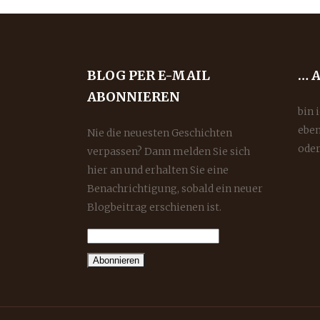
BLOG PER E-MAIL
… 
ABONNIEREN
bin 
eben
Nie die neuesten Geschichten
oder
verpassen? Dann melden Sie sich
hier an und erhalten Sie eine
Benachrichtigung, sobald ein neuer
Blogbeitrag erschienen ist.