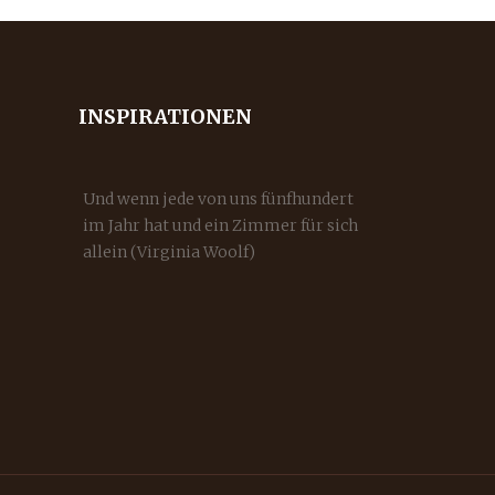
INSPIRATIONEN
Und wenn jede von uns fünfhundert
im Jahr hat und ein Zimmer für sich
allein (Virginia Woolf)