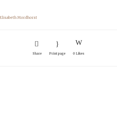
e Elisabeth Mordhorst
Share
Print page
0
Likes
.